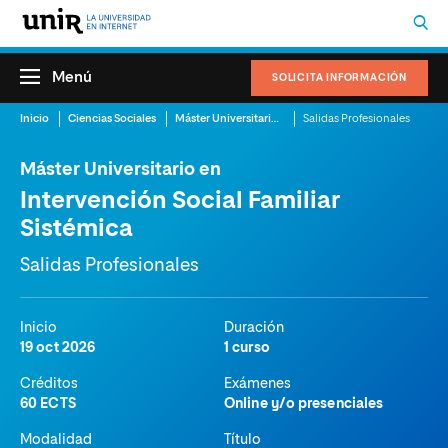
Menú
SOLICITA INFORMACIÓN
Inicio
Ciencias Sociales
Máster Universitario en Intervención Social Familiar Sistémica
Salidas Profesionales
Máster Universitario en
Intervención Social Familiar
Sistémica
Salidas Profesionales
Inicio
Duración
19 oct 2026
1 curso
Créditos
Exámenes
60 ECTS
Online y/o presenciales
Modalidad
Título