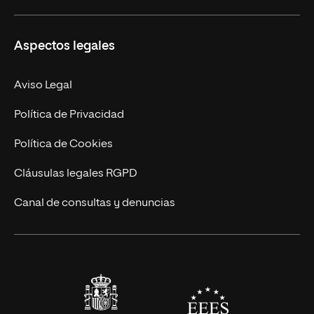
Ciencias de la Seguridad
Misión y Valores
Aspectos legales
Empresa
Nuestro Equipo
MBA
Contacto
Aviso Legal
Marketing y Comunicación
Política de Privacidad
Ingeniería
Política de Cookies
Diseño
Cláusulas legales RGPD
Ciencias de la Salud
Canal de consultas y denuncias
Artes y Humanidades