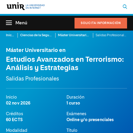
Menú
SOLICITA INFORMACIÓN
Inicio
Ciencias de la Seguridad
Máster Universitario en Estudios Avanzados en Terrorismo: Análisis y Estrategias
Salidas Profesionales
Máster Universitario en
Estudios Avanzados en Terrorismo:
Análisis y Estrategias
Salidas Profesionales
Inicio
Duración
02 nov 2026
1 curso
Créditos
Exámenes
60 ECTS
Online y/o presenciales
Modalidad
Título