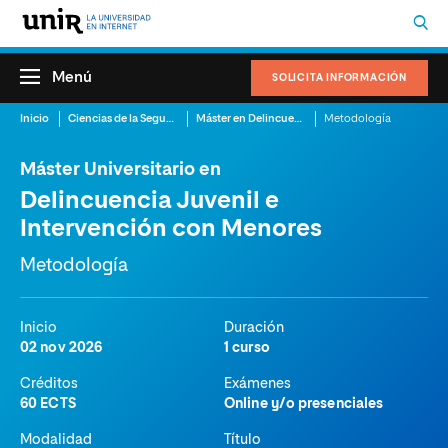
Menú
SOLICITA INFORMACIÓN
Inicio
Ciencias de la Seguridad
Máster en Delincuencia Juvenil
Metodología
Máster Universitario en
Delincuencia Juvenil e
Intervención con Menores
Metodología
Inicio
Duración
02 nov 2026
1 curso
Créditos
Exámenes
60 ECTS
Online y/o presenciales
Modalidad
Título