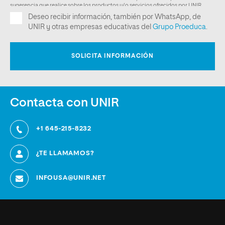
Contacta con UNIR
+1 645-215-8232
¿TE LLAMAMOS?
INFOUSA@UNIR.NET