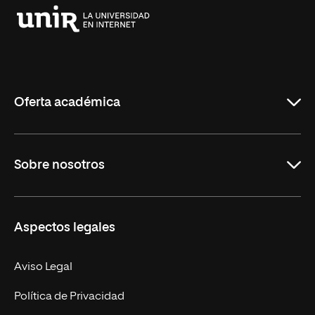
Universidad
Internacional
de
La
Rioja
Oferta académica
Educación
Sobre nosotros
Derecho
Ciencias de la Seguridad
Misión y Valores
Aspectos legales
Empresa
Nuestro Equipo
MBA
Contacto
Aviso Legal
Marketing y Comunicación
Política de Privacidad