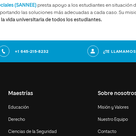
eciales (SANNEE)
presta apoyo a los estudiantes en situación 
aportando las soluciones más adecuadas a cada caso. Su misi
la vida universitaria de todos los estudiantes.
+1 645-215-8232
¿TE LLAMAMOS
Maestrías
Sobre nosotro
Educación
Misión y Valores
Derecho
Nuestro Equipo
Ciencias de la Seguridad
Contacto