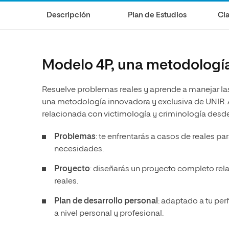
Ciencias de la Salud
Ingeniería y Tecnología
Grupo Educativo Proeduca
Descripción
Plan de Estudios
Cla
Ciencias Sociales
Diseño
Humanidades
Ciencias de la Salud
Artes
Ciencias Sociales
Modelo 4P, una metodología
Música
Humanidades
Resuelve problemas reales y aprende a manejar la
Artes
una metodología innovadora y exclusiva de UNIR. Al
Música
relacionada con victimología y criminología desde 
Problemas
: te enfrentarás a casos de reales p
necesidades.
Proyecto
: diseñarás un proyecto completo rel
reales.
Plan de desarrollo personal
: adaptado a tu pe
a nivel personal y profesional.