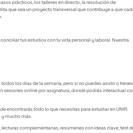
 casos prácticos, los talleres en directo, la resolución de
lita que sea un proyecto transversal que contribuye a que cad
.
 conciliar tus estudios con tu vida personal y laboral. Nuestra
 todos los días de la semana, pero si no puedes asistir o tienes
on sesiones
online
por asignatura, donde podrás interactuar co
nde encontrarás todo lo que necesitas para estudiar en UNIR:
ts y mucho más.
l, lecturas complementarias, resúmenes con ideas clave, test d