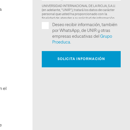
a
n el
e