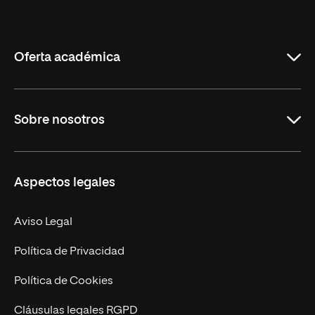
Internacional
de
La
Rioja
Oferta académica
Educación
Sobre nosotros
Derecho
Ciencias de la Seguridad
Misión y Valores
Aspectos legales
Empresa
Nuestro Equipo
MBA
Contacto
Aviso Legal
Marketing y Comunicación
Política de Privacidad
Ingeniería
Política de Cookies
Diseño
Cláusulas legales RGPD