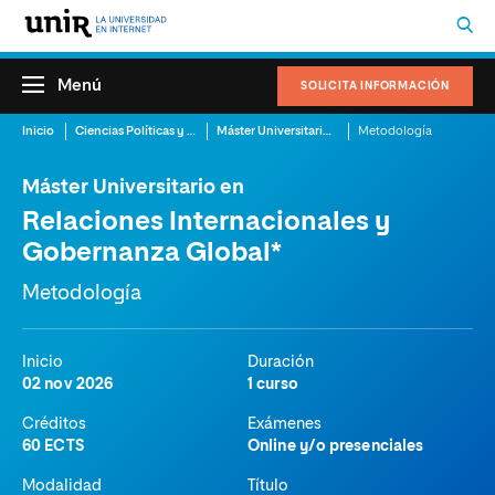
Menú
SOLICITA INFORMACIÓN
Inicio
Ciencias Políticas y Relaciones Internacionales
Máster Universitario en Relaciones Internacionales y Gobernanza Global
Metodología
Máster Universitario en
Relaciones Internacionales y
Gobernanza Global*
Metodología
Inicio
Duración
02 nov 2026
1 curso
Créditos
Exámenes
60 ECTS
Online y/o presenciales
Modalidad
Título