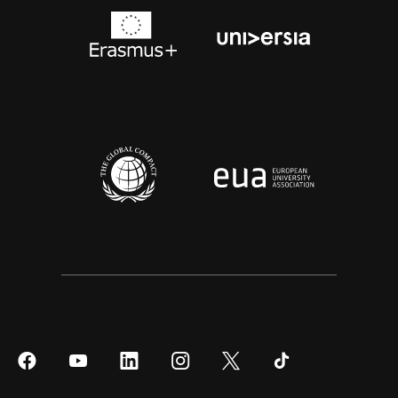
Síguenos
Síguenos
Síguenos
Síguenos
Síguenos
Síguenos
en
en
en
en
en
en
Facebook
YouTube
LinkedIn
Instagram
Twitter
Tiktok