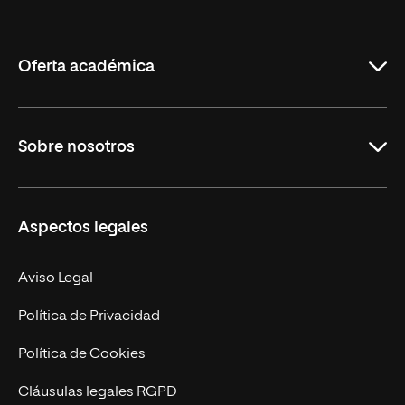
Internacional
de
La
Rioja
Oferta académica
Educación
Sobre nosotros
Derecho
Ciencias de la Seguridad
Misión y Valores
Aspectos legales
Empresa
Nuestro Equipo
MBA
Contacto
Aviso Legal
Marketing y Comunicación
Política de Privacidad
Ingeniería
Política de Cookies
Diseño
Cláusulas legales RGPD