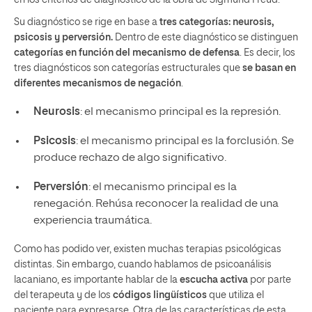
en los criterios de diagnóstico de la obra de Sigmund Freud.
Su diagnóstico se rige en base a
tres categorías: neurosis,
psicosis y perversión.
Dentro de este diagnóstico se distinguen
categorías en función del mecanismo de defensa
. Es decir, los
tres diagnósticos son categorías estructurales que
se basan en
diferentes mecanismos de negación
.
Neurosis
: el mecanismo principal es la represión.
Psicosis
: el mecanismo principal es la forclusión. Se
produce rechazo de algo significativo.
Perversión
: el mecanismo principal es la
renegación. Rehúsa reconocer la realidad de una
experiencia traumática.
Como has podido ver, existen muchas terapias psicológicas
distintas. Sin embargo, cuando hablamos de psicoanálisis
lacaniano, es importante hablar de la
escucha activa
por parte
del terapeuta y de los
códigos lingüísticos
que utiliza el
paciente para expresarse. Otra de las características de esta