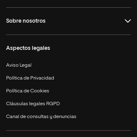
Educación
Sobre nosotros
Derecho
Ciencias de la Seguridad
Misión y Valores
Aspectos legales
Empresa
Nuestro Equipo
MBA
Contacto
Aviso Legal
Marketing y Comunicación
Política de Privacidad
Ingeniería
Política de Cookies
Diseño
Cláusulas legales RGPD
Ciencias de la Salud
Canal de consultas y denuncias
Artes y Humanidades