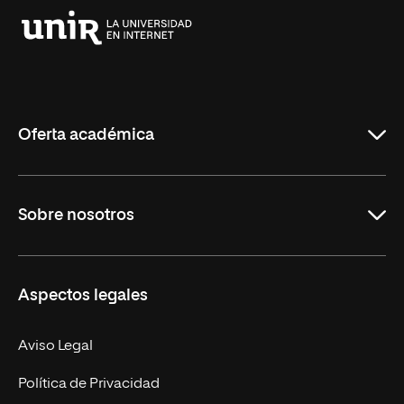
Universidad
Internacional
de
La
Rioja
Oferta académica
Educación
Sobre nosotros
Derecho
Ciencias de la Seguridad
Misión y Valores
Aspectos legales
Empresa
Nuestro Equipo
MBA
Contacto
Aviso Legal
Marketing y Comunicación
Política de Privacidad