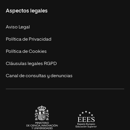
Ciencias de la Seguridad
Misión y Valores
Aspectos legales
Empresa
Nuestro Equipo
MBA
Contacto
Aviso Legal
Marketing y Comunicación
Política de Privacidad
Ingeniería
Política de Cookies
Diseño
Cláusulas legales RGPD
Ciencias de la Salud
Canal de consultas y denuncias
Artes y Humanidades