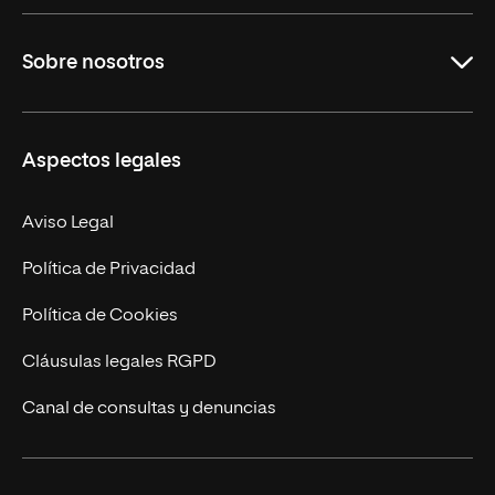
Educación
Sobre nosotros
Derecho
Ciencias de la Seguridad
Misión y Valores
Aspectos legales
Empresa
Nuestro Equipo
MBA
Contacto
Aviso Legal
Marketing y Comunicación
Política de Privacidad
Ingeniería
Política de Cookies
Diseño
Cláusulas legales RGPD
Ciencias de la Salud
Canal de consultas y denuncias
Artes y Humanidades