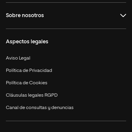
Educación
Sobre nosotros
Derecho
Ciencias de la Seguridad
Misión y Valores
Aspectos legales
Empresa
Nuestro Equipo
MBA
Contacto
Aviso Legal
Marketing y Comunicación
Política de Privacidad
Ingeniería
Política de Cookies
Diseño
Cláusulas legales RGPD
Ciencias de la Salud
Canal de consultas y denuncias
Artes y Humanidades