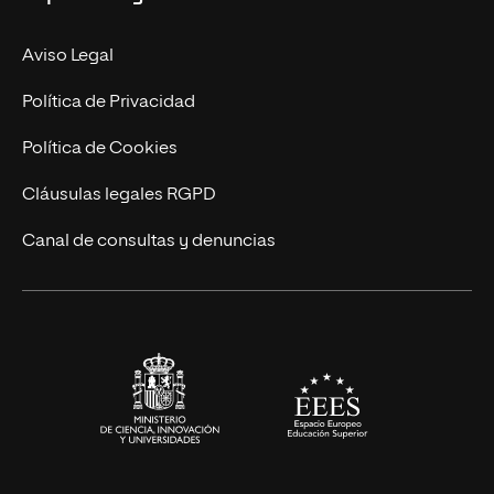
Nuestro Equipo
MBA
Contacto
Aviso Legal
Marketing y Comunicación
Política de Privacidad
Ingeniería
Política de Cookies
Diseño
Cláusulas legales RGPD
Ciencias de la Salud
Canal de consultas y denuncias
Artes y Humanidades