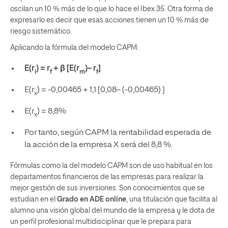
oscilan un 10 % más de lo que lo hace el Ibex 35. Otra forma de
expresarlo es decir que esas acciones tienen un 10 % más de
riesgo sistemático.
Aplicando la fórmula del modelo CAPM:
E(r
) = r
+ β
[E(r
)– r
]
i
f
m
f
E(r
) = -0,00465 + 1,1 [0,08– (-0,00465) ]
x
E(r
) = 8,8%
x
Por tanto, según CAPM la rentabilidad esperada de
la acción de la empresa X será del 8,8 %.
Fórmulas como la del modelo CAPM son de uso habitual en los
departamentos financieros de las empresas para realizar la
mejor gestión de sus inversiones. Son conocimientos que se
estudian en el
Grado en ADE online
, una titulación que facilita al
alumno una visión global del mundo de la empresa y le dota de
un perfil profesional multidisciplinar que le prepara para