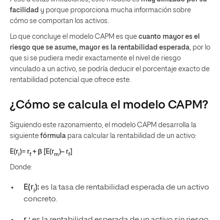
facilidad
y porque proporciona mucha información sobre
cómo se comportan los activos.
Lo que concluye el modelo CAPM es que
cuanto mayor es el
riesgo que se asume, mayor es la rentabilidad esperada
, por lo
que si se pudiera medir exactamente el nivel de riesgo
vinculado a un activo, se podría deducir el porcentaje exacto de
rentabilidad potencial que ofrece este.
¿Cómo se calcula el modelo CAPM?
Siguiendo este razonamiento, el modelo CAPM desarrolla la
siguiente
fórmula
para calcular la rentabilidad de un activo:
E(r
)= r
+ β
[E(r
)– r
]
i
f
m
f
Donde:
E(r
):
es la tasa de rentabilidad esperada de un activo
i
concreto.