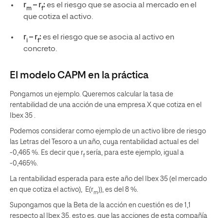
r
– r
:
es el riesgo que se asocia al mercado en el
m
f
que cotiza el activo.
r
– r
:
es el riesgo que se asocia al activo en
i
f
concreto.
El modelo CAPM en la práctica
Pongamos un ejemplo. Queremos calcular la tasa de
rentabilidad de una acción de una empresa X que cotiza en el
Ibex 35 .
Podemos considerar como ejemplo de un activo libre de riesgo
las Letras del Tesoro a un año, cuya rentabilidad actual es del
-0,465 %. Es decir que r
sería, para este ejemplo, igual a
f
-0,465%.
La rentabilidad esperada para este año del Ibex 35 (el mercado
en que cotiza el activo), E(r
)), es del 8 %.
m
Supongamos que la Beta de la acción en cuestión es de 1,1
respecto al Ibex 35, esto es, que las acciones de esta compañía