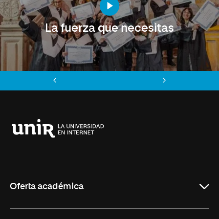
La fuerza que necesitas
Anterior
Siguiente
Universidad
Internacional
de
La
Rioja
Oferta académica
Educación