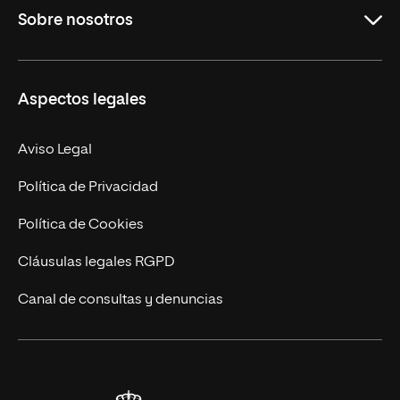
Sobre nosotros
Derecho
Ciencias de la Seguridad
Misión y Valores
Aspectos legales
Empresa
Nuestro Equipo
MBA
Contacto
Aviso Legal
Marketing y Comunicación
Política de Privacidad
Ingeniería
Política de Cookies
Diseño
Cláusulas legales RGPD
Ciencias de la Salud
Canal de consultas y denuncias
Artes y Humanidades