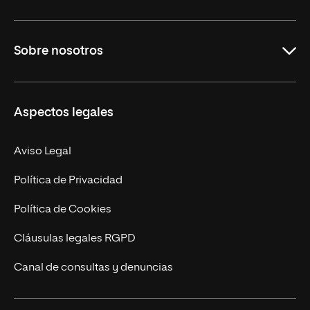
Educación
Sobre nosotros
Derecho
Ciencias de la Seguridad
Misión y Valores
Aspectos legales
Empresa
Nuestro Equipo
MBA
Contacto
Aviso Legal
Marketing y Comunicación
Política de Privacidad
Ingeniería
Política de Cookies
Diseño
Cláusulas legales RGPD
Ciencias de la Salud
Canal de consultas y denuncias
Artes y Humanidades