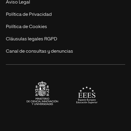
Contacto
Aviso Legal
Marketing y Comunicación
Política de Privacidad
Ingeniería
Política de Cookies
Diseño
Cláusulas legales RGPD
Ciencias de la Salud
Canal de consultas y denuncias
Artes y Humanidades