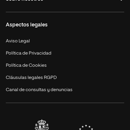
Derecho
Ciencias de la Seguridad
Misión y Valores
Aspectos legales
Empresa
Nuestro Equipo
MBA
Contacto
Aviso Legal
Marketing y Comunicación
Política de Privacidad
Ingeniería
Política de Cookies
Diseño
Cláusulas legales RGPD
Ciencias de la Salud
Canal de consultas y denuncias
Artes y Humanidades