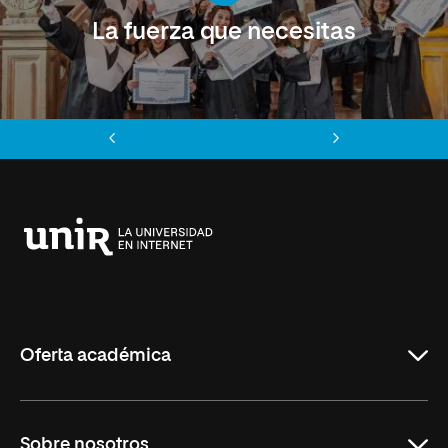
La fuerza que necesitas
Anterior
Siguiente
Universidad
Internacional
de
La
Rioja
Oferta académica
Educación
Sobre nosotros