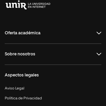
Universidad
Internacional
de
La
Rioja
Oferta académica
Educación
Sobre nosotros
Derecho
Ciencias de la Seguridad
Misión y Valores
Aspectos legales
Empresa
Nuestro Equipo
MBA
Contacto
Aviso Legal
Marketing y Comunicación
Política de Privacidad
Ingeniería